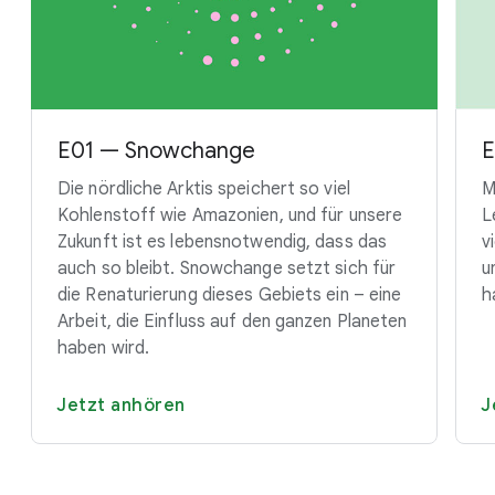
E01 — Snowchange
E
Die nördliche Arktis speichert so viel
M
Kohlenstoff wie Amazonien, und für unsere
L
Zukunft ist es lebensnotwendig, dass das
v
auch so bleibt. Snowchange setzt sich für
u
die Renaturierung dieses Gebiets ein – eine
h
Arbeit, die Einfluss auf den ganzen Planeten
haben wird.
Jetzt anhören
J