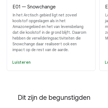
E01 — Snowchange
E
In het Arctisch gebied ligt net zoveel
L
koolstof opgeslagen als in het
j
Amazonegebied en het van levensbelang
m
dat die koolstof in de grond blijft. Daarom
z
hebben de verwilderingsactiviteiten die
M
Snowchange daar realiseert ook een
impact op de rest van de aarde.
Luisteren
L
Dit zijn de begunstigden