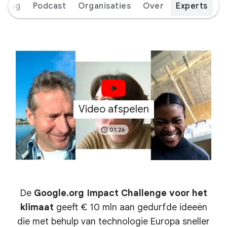
eiding
Podcast
Organisaties
Over
Experts
Video afspelen
01:26
De
Google.org Impact Challenge voor het
klimaat
geeft € 10 mln aan gedurfde ideeën
die met behulp van technologie Europa sneller