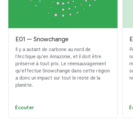
E01 — Snowchange
E
Il y a autant de carbone au nord de
P
l'Arctique qu'en Amazonie, et il doit être
n
préservé à tout prix. Le réensauvagement
m
qu'effectue Snowchange dans cette région
s
a donc un impact sur tout le reste de la
n
planète.
Écouter
É