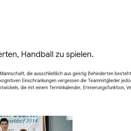
erten, Handball zu spielen.
nnschaft, die ausschließlich aus geistig Behinderten besteht.
 kognitiven Einschränkungen vergessen die Teammitglieder jed
wickeln, die mit einem Terminkalender, Erinnerungsfunktion, Ver