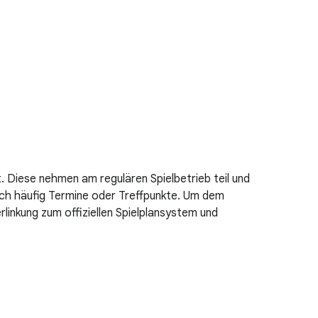
 Diese nehmen am regulären Spielbetrieb teil und
och häufig Termine oder Treffpunkte. Um dem
linkung zum offiziellen Spielplansystem und