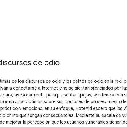
discursos de odio
imas de los discursos de odio y los delitos de odio en la red, p
an a conectarse a Internet y no se sientan silenciados por la
a cara; asesoramiento para presentar quejas; asistencia con so
informa a las víctimas sobre sus opciones de procesamiento le
e práctico y emocional en su enfoque, HateAid espera que las ví
 online que tengan consecuencias. Mediante su escala de vulne
o de mejorar la percepción que los usuarios vulnerables tienen d