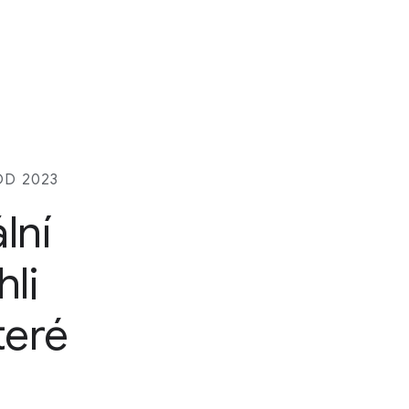
OD 2023
lní
hli
teré