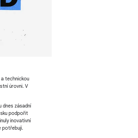
 a technickou
tní úrovni. V
ou dnes zásadní
esku podpořit
nuly inovativní
e potřebují.