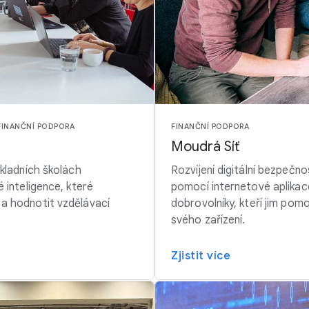
FINANČNÍ PODPORA
FINANČNÍ PODPORA
Moudrá Síť
kladních školách
Rozvíjení digitální bezpečno
 inteligence, které
pomocí internetové aplikac
a hodnotit vzdělávací
dobrovolníky, kteří jim po
svého zařízení.
Zjistit více