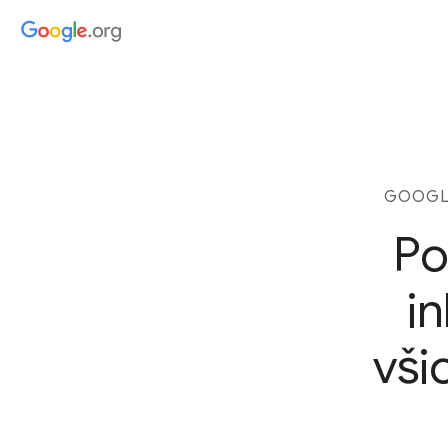
GOOGLE
Po
in
vši