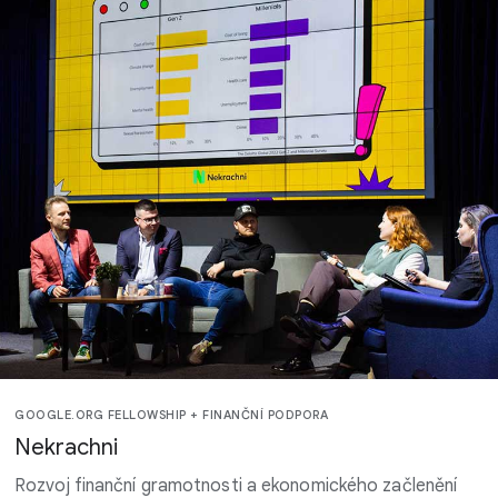
GOOGLE.ORG FELLOWSHIP + FINANČNÍ PODPORA
Nekrachni
Rozvoj finanční gramotnosti a ekonomického začlenění