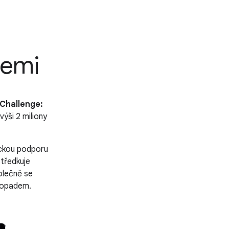
cemi
Challenge:
výši 2 miliony
ickou podporu
tředkuje
olečně se
 dopadem.