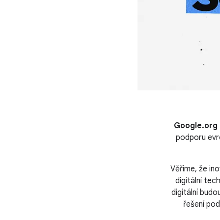
Google.org 
podporu evro
Věříme, že ino
digitální te
digitální budo
řešení podp