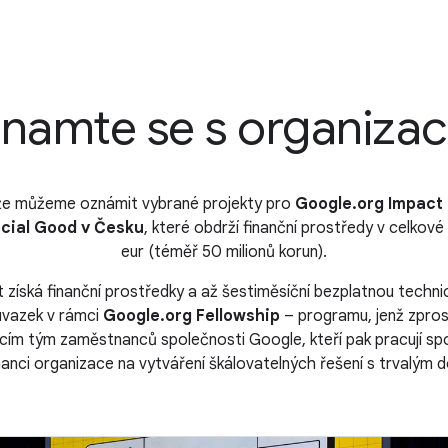
namte se s organiza
 že můžeme oznámit vybrané projekty pro
Google.org Impact 
ocial Good v Česku
, které obdrží finanční prostředy v celkové 
eur (téměř 50 milionů korun).
t získá finanční prostředky a až šestiměsíční bezplatnou techn
úvazek v rámci
Google.org Fellowship
– programu, jenž zpros
cím tým zaměstnanců společnosti Google, kteří pak pracují sp
nci organizace na vytváření škálovatelných řešení s trvalým