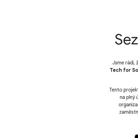
Sez
Jsme rádi,
Tech for S
Tento projek
na plný 
organiza
zaměstna