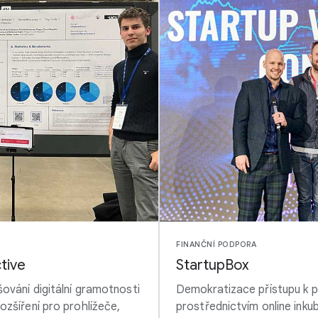
FINANČNÍ PODPORA
tive
StartupBox
ování digitální gramotnosti
Demokratizace přístupu k 
zšíření pro prohlížeče,
prostřednictvím online inku