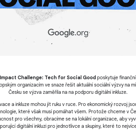
Impact Challenge: Tech for Social Good
poskytuje finanční
pským organizacím ve snaze řešit aktuální sociální výzvy na mís
Česku se výzva zaměřila na na podporu digitální inkluze.
vace a inkluze mohou jít ruku v ruce. Pro ekonomický rozvoj js
chnologie, které však musí pomáhat všem. Protože chceme v Č
ucnost pro všechny, obracíme se na lokální organizace, aby vyvi
orující digitální inkluzi pro jednotlivce a skupiny, které to nejvíc