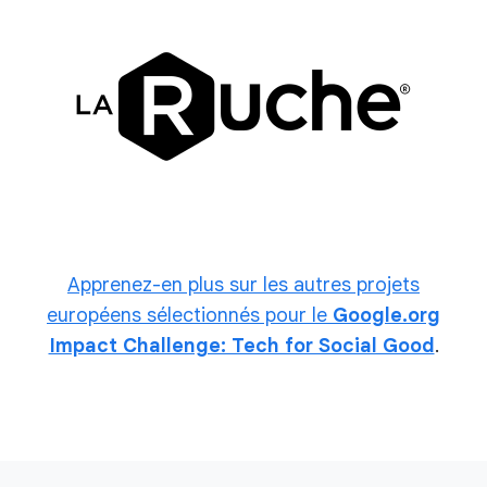
Apprenez-en plus sur les autres projets
européens sélectionnés pour le
Google.org
Impact Challenge: Tech for Social Good
.
L