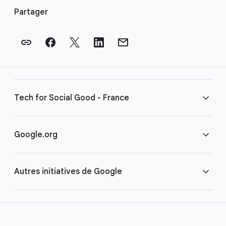
i
Partager
e
n
s
e
n
p
Tech for Social Good - France
i
e
d
FAQ
Google.org
d
e
Conditions
Accueil
p
Autres initiatives de Google
a
g
COVID-19
Google pour les associations
e