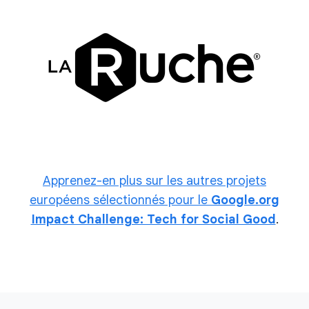
Apprenez-en plus sur les autres projets
européens sélectionnés pour le
Google.org
Impact Challenge: Tech for Social Good
.
L