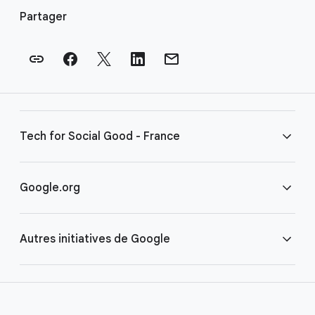
i
Partager
e
n
s
e
n
p
Tech for Social Good - France
i
e
d
FAQ
Google.org
d
e
Conditions
Accueil
p
Autres initiatives de Google
a
g
COVID-19
Google pour les associations
e