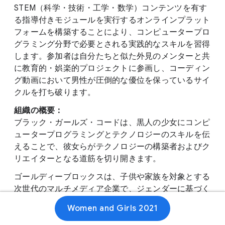
STEM（科学・技術・工学・数学）コンテンツを有す
る指導付きモジュールを実行するオンラインプラット
フォームを構築することにより、コンピュータープロ
グラミング分野で必要とされる実践的なスキルを習得
します。参加者は自分たちと似た外見のメンターと共
に教育的・娯楽的プロジェクトに参画し、コーディン
グ動画において男性が圧倒的な優位を保っているサイ
クルを打ち破ります。
組織の概要：
ブラック・ガールズ・コードは、黒人の少女にコンピ
ュータープログラミングとテクノロジーのスキルを伝
えることで、彼女らがテクノロジーの構築者およびク
リエイターとなる道筋を切り開きます。
ゴールディーブロックスは、子供や家族を対象とする
次世代のマルチメディア企業で、ジェンダーに基づく
ステレオタイプの打破を目指しています。世界初の少
Women and Girls 2021
女エンジニア兼コーダーである、ゴールディーという