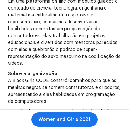
Em uma plataforma on-line com módulos guiados e
conteúdo de ciência, tecnologia, engenharia e
matemática culturalmente responsivo e
representativo, as meninas desenvolverão
habilidades concretas em programação de
computadores. Elas trabalharão em projetos
educacionais e divertidos com mentoras parecidas
com elas e quebrarão o padrão de super-
representação do sexo masculino na codificação de
vídeos.
Sobre a organização:
A Black Girls CODE constrói caminhos para que as
meninas negras se tornem construtoras e criadoras,
apresentando a elas habilidades em programação
de computadores.
A GoldieBlox é uma empresa de multimídia de última
geração para crianças e famílias. Ela desafia os
Women and Girls 2021
estereótipos de gênero com as primeiras