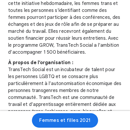
cette initiative hebdomadaire, les femmes trans et
toutes les personnes s'identifiant comme des
femmes pourront participer à des conférences, des
échanges et des jeux de rôle afin de se préparer au
marché du travail. Elles recevront également du
soutien financier pour réussir leurs entretiens. Avec
le programme GROW, TransTech Social a l’ambition
d’accompagner 1 500 bénéficiaires.
À propos de l’organisation :
TransTech Social est un incubateur de talent pour
les personnes LGBTQ et se consacre plus
particulièrement à l’autonomisation économique des
personnes transgenres membres de notre
communauté. TransTech est une communauté de
travail et d’apprentissage entièrement dédiée aux
personnes trans, lesbiennes, gays, bisexuelles et
queers et à leurs allié·es en leur proposant des
Femmes et filles 2021
compétences pratiques et utiles sur le marché du