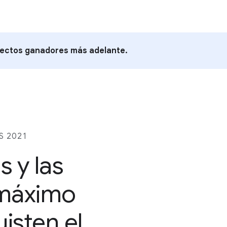
yectos ganadores más adelante.
S 2021
 y las
 máximo
isten el