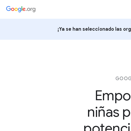
¡Ya se han seleccionado las o
GOOGL
Empod
niñas 
potenci