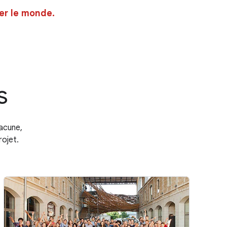
er le monde.
s
acune,
rojet.