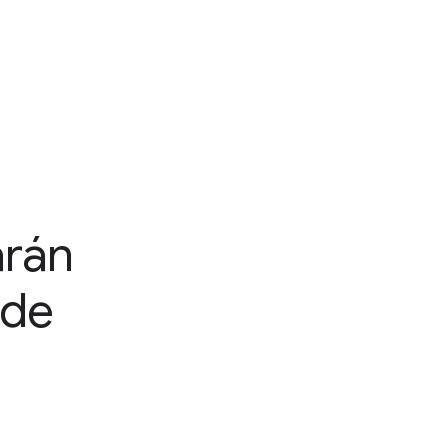
arán
 de