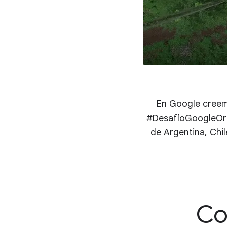
En Google creemo
#DesafíoGoogleOrg 
de Argentina, Chi
Co